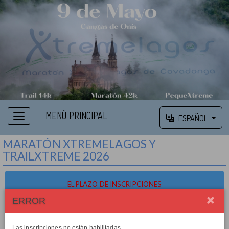
MENÚ PRINCIPAL
ESPAÑOL
MARATÓN XTREMELAGOS Y
TRAILXTREME 2026
EL PLAZO DE INSCRIPCIONES
ESTÁ CERRADO
ERROR
El plazo de inscripción al evento finalizó el martes, 5 de mayo de 2026, 23:59
Las inscripciones no están habilitadas